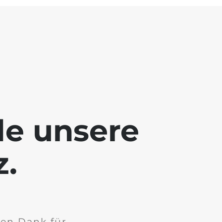
de unsere
z.
len Dank für