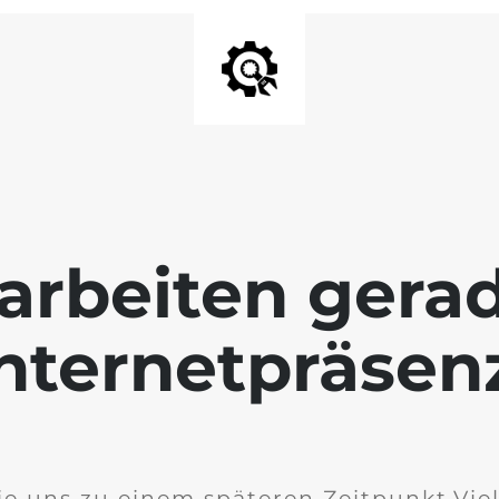
arbeiten gera
nternetpräsen
e uns zu einem späteren Zeitpunkt.Vie